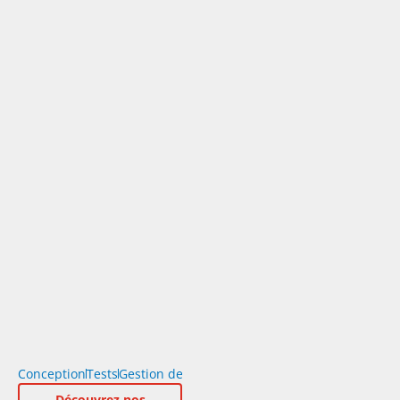
Conception
Tests
Gestion de projet
SAV
Normes & certifications
Découvrez nos