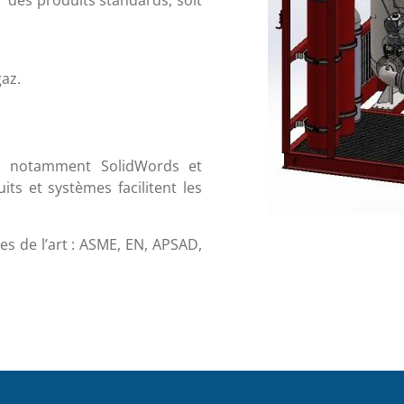
r des produits standards, soit
az.
D, notamment SolidWords et
s et systèmes facilitent les
es de l’art : ASME, EN, APSAD,