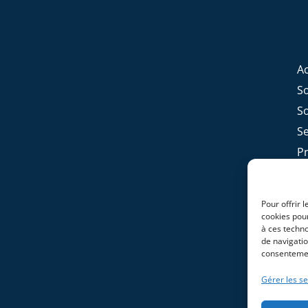
Ac
S
S
Se
P
Ex
C
Pour offrir 
cookies pour
à ces techn
de navigatio
consentement
Gérer les se