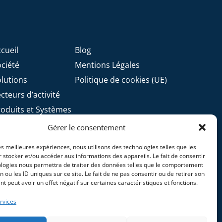
cueil
Blog
ociété
Mentions Légales
olutions
Politique de cookies (UE)
cteurs d’activité
roduits et Systèmes
pertises
Gérer le consentement
ontact
les meilleures expériences, nous utilisons des technologies telles que les
 stocker et/ou accéder aux informations des appareils. Le fait de consentir
ologies nous permettra de traiter des données telles que le comportement
n ou les ID uniques sur ce site. Le fait de ne pas consentir ou de retirer son
 peut avoir un effet négatif sur certaines caractéristiques et fonctions.
rvices