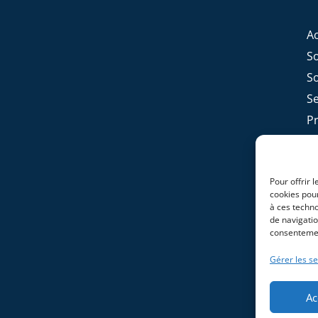
Ac
S
S
Se
P
Ex
C
Pour offrir 
cookies pour
à ces techn
de navigatio
consentement
Gérer les se
Ac