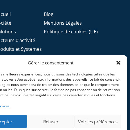
cueil
Blog
ociété
Mentions Légales
olutions
Politique de cookies (UE)
cteurs d’activité
roduits et Systèmes
pertises
Gérer le consentement
ontact
les meilleures expériences, nous utilisons des technologies telles que les
 stocker et/ou accéder aux informations des appareils. Le fait de consentir
ologies nous permettra de traiter des données telles que le comportement
n ou les ID uniques sur ce site. Le fait de ne pas consentir ou de retirer son
 peut avoir un effet négatif sur certaines caractéristiques et fonctions.
rvices
cepter
Refuser
Voir les préférences