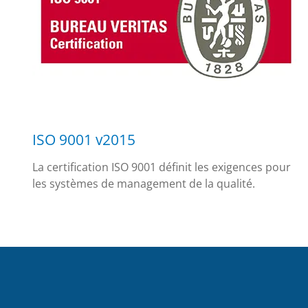
ISO 9001 v2015
La certification ISO 9001 définit les exigences pour
les systèmes de management de la qualité.