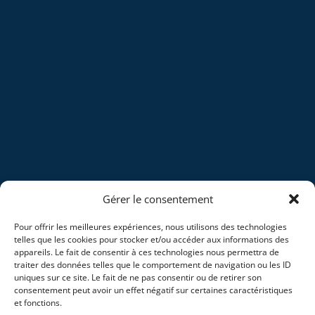
Gérer le consentement
Pour offrir les meilleures expériences, nous utilisons des technologies
telles que les cookies pour stocker et/ou accéder aux informations des
appareils. Le fait de consentir à ces technologies nous permettra de
traiter des données telles que le comportement de navigation ou les ID
uniques sur ce site. Le fait de ne pas consentir ou de retirer son
Accueil
Blog
consentement peut avoir un effet négatif sur certaines caractéristiques
et fonctions.
Société
Mentions Légales