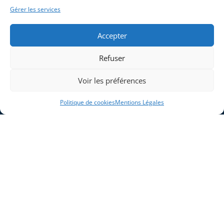
Solutions
Politique de cookies (UE)
Gérer les services
Secteurs d’activité
Accepter
Produits et Systèmes
Expertises
Refuser
Contact
Voir les préférences
Politique de cookies
Mentions Légales