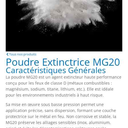
Tous nos produits
Poudre Extinctrice MG20
Caractéristiques Générales
La poudre MG20 est un agent extincteur haute performance
conçu pour les feux de classe D (métaux combustibles :
magnésium, sodium, titane, lithium, etc.). Elle est idéale
pour les environnements industriels à haut risque.
Sa mise en œuvre sous basse pression permet une
application précise, sans dispersion, formant une couche
protectrice sur le métal en feu. Non corrosive et stable, la
MG20 préserve les alliages sensibles (inox, aluminium,