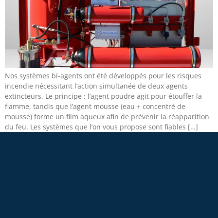
Nos systèmes bi-agents ont été développés pour les risques
incendie nécessitant l’action simultanée de deux agents
extincteurs. Le principe : l’agent poudre agit pour étouffer la
flamme, tandis que l’agent mousse (eau + concentré de
mousse) forme un film aqueux afin de prévenir la réapparition
du feu. Les systèmes que l’on vous propose sont fiables […]