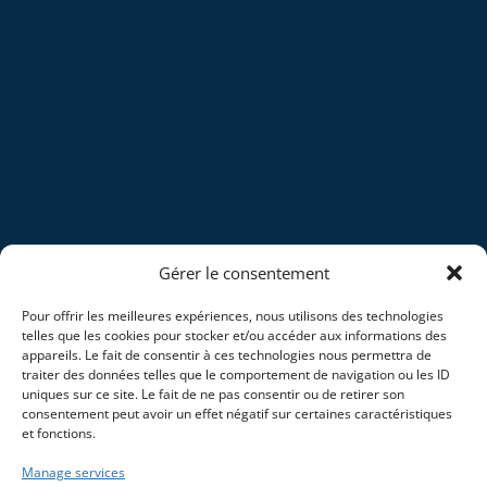
Gérer le consentement
Pour offrir les meilleures expériences, nous utilisons des technologies
telles que les cookies pour stocker et/ou accéder aux informations des
appareils. Le fait de consentir à ces technologies nous permettra de
traiter des données telles que le comportement de navigation ou les ID
uniques sur ce site. Le fait de ne pas consentir ou de retirer son
consentement peut avoir un effet négatif sur certaines caractéristiques
et fonctions.
Manage services